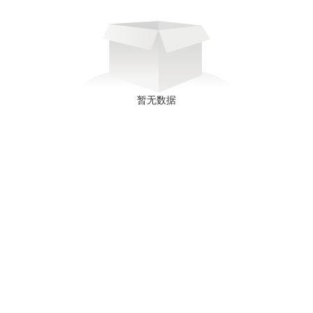
暂无数据
徐双军：
13782515507
电子邮箱：
410397376@qq.com